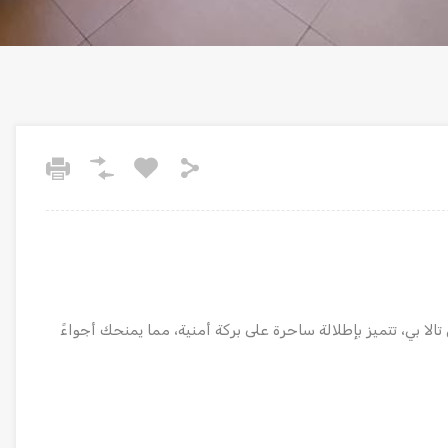
ة رائعة بمساحة 112 متر مربع في تالا بي، تتميز بإطلالة ساحرة على بركة أمنية، مما يمنحك أجواءً