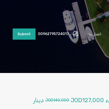
اتصل بنا
00962795724017
Submit
ء
JOD127,000
دينار
JOD140,000