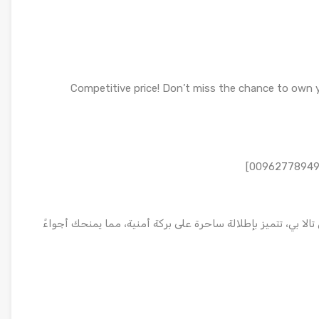
Competitive price! Don’t miss the chance to own 
ة رائعة بمساحة 112 متر مربع في تالا بي، تتميز بإطلالة ساحرة على بركة أمنية، مما يمنحك أجواءً