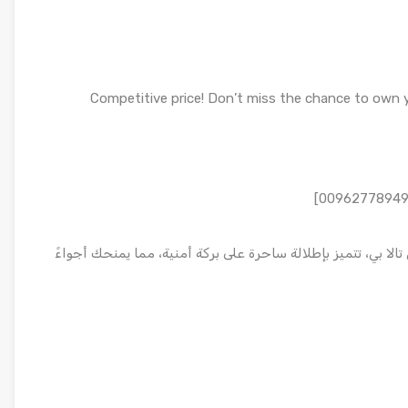
Competitive price! Don’t miss the chance to own 
ة رائعة بمساحة 112 متر مربع في تالا بي، تتميز بإطلالة ساحرة على بركة أمنية، مما يمنحك أجواءً