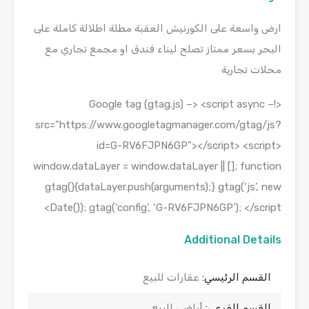
ارض واسعة على الكورنيش العقبة مطلة اطلالة كاملة على
البحر بسعر ممتاز تصلح ليناء فندق او مجمع تجاري مع
محلات تجارية
<!– Google tag (gtag.js) –> <script async
src=”https://www.googletagmanager.com/gtag/js?
id=G-RV6FJPN6GP”></script> <script>
window.dataLayer = window.dataLayer || []; function
gtag(){dataLayer.push(arguments);} gtag(‘js’, new
Date()); gtag(‘config’, ‘G-RV6FJPN6GP’); </script>
Additional Details
القسم الرئيسي:
عقارات للبيع
القسم الفرعي:
أراضي للبيع