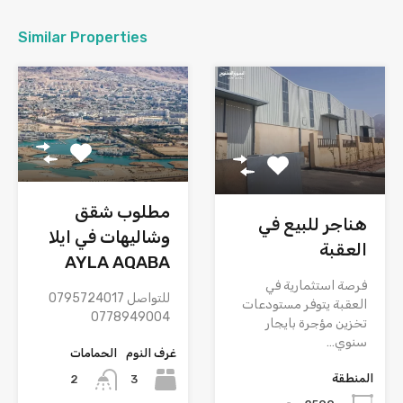
Similar Properties
مطلوب شقق
هناجر للبيع في
وشاليهات في ايلا
العقبة
AYLA AQABA
فرصة استثمارية في
للتواصل 0795724017
العقبة يتوفر مستودعات
0778949004
تخزين مؤجرة بايجار
سنوي…
غرف النوم
الحمامات
المنطقة
3
2