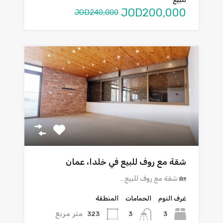
JOD200,000
JOD240,000
شقة مع روف للبيع في خلدا، عمان
🏡 شقة مع روف للبيع…
غرف النوم
الحمامات
المنطقة
متر مربع
323
3
3